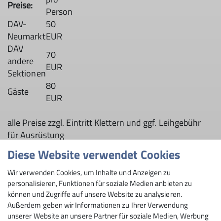
Preise:
Person
DAV-
50
Neumarkt
EUR
DAV
70
andere
EUR
Sektionen
80
Gäste
EUR
alle Preise zzgl. Eintritt Klettern und ggf. Leihgebühr
für Ausrüstung
Diese Website verwendet Cookies
Termine
Wir verwenden Cookies, um Inhalte und Anzeigen zu
personalisieren, Funktionen für soziale Medien anbieten zu
können und Zugriffe auf unsere Website zu analysieren.
Hier geht’s zu den
Terminen
Außerdem geben wir Informationen zu Ihrer Verwendung
unserer Website an unsere Partner für soziale Medien, Werbung