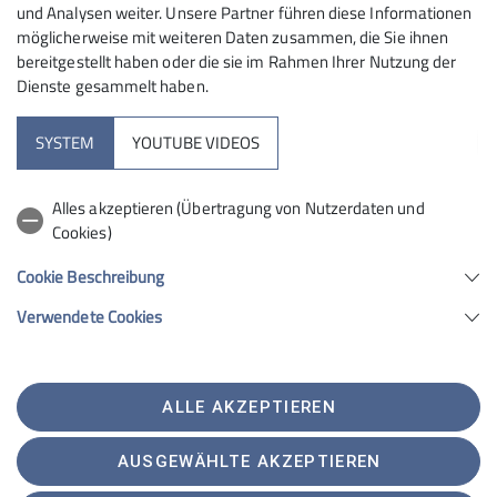
Wenn keine Termine online sind und ihr Interesse habt
und Analysen weiter. Unsere Partner führen diese Informationen
schreibt gerne eine Mail an
info@alpenverein-
möglicherweise mit weiteren Daten zusammen, die Sie ihnen
neumarkt.de
bereitgestellt haben oder die sie im Rahmen Ihrer Nutzung der
Dienste gesammelt haben.
SYSTEM
YOUTUBE VIDEOS
Alles akzeptieren (Übertragung von Nutzerdaten und
Cookies)
Kletterhalle
Cookie Beschreibung
Unsere Homepages
Verwendete Cookies
Sektion Neumarkt-Oberpfalz des Deutschen Alpenvereins e.V.
ALLE AKZEPTIEREN
Dreichlingerstraße 40
92318 Neumarkt
Telefon 09181 905072
AUSGEWÄHLTE AKZEPTIEREN