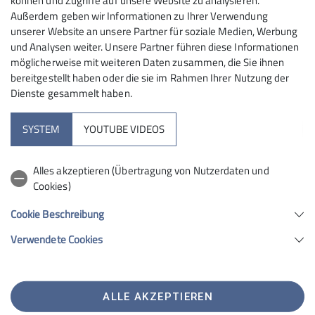
können und Zugriffe auf unsere Website zu analysieren.
Außerdem geben wir Informationen zu Ihrer Verwendung
unserer Website an unsere Partner für soziale Medien, Werbung
und Analysen weiter. Unsere Partner führen diese Informationen
möglicherweise mit weiteren Daten zusammen, die Sie ihnen
© DAV Neumarkt
bereitgestellt haben oder die sie im Rahmen Ihrer Nutzung der
JuraTrails
Dienste gesammelt haben.
SYSTEM
YOUTUBE VIDEOS
Alles akzeptieren (Übertragung von Nutzerdaten und
Cookies)
Kletterhalle
Cookie Beschreibung
Unsere Homepages
Verwendete Cookies
Sektion Neumarkt-Oberpfalz des Deutschen Alpenvereins e.V.
ALLE AKZEPTIEREN
Dreichlingerstraße 40
92318 Neumarkt